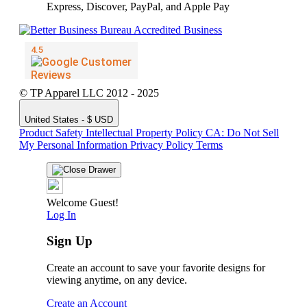
© TP Apparel LLC 2012 - 2025
United States - $ USD
Product Safety
Intellectual Property Policy
CA: Do Not Sell
My Personal Information
Privacy Policy
Terms
Welcome Guest!
Log In
Sign Up
Create an account to save your favorite designs for
viewing anytime, on any device.
Create an Account