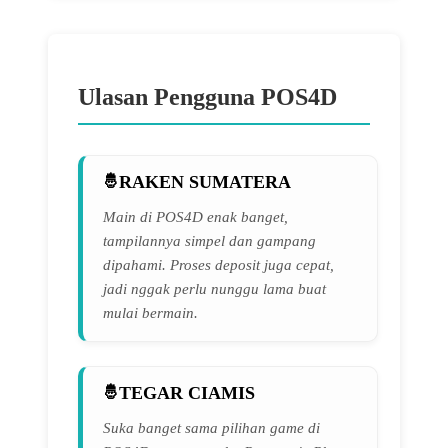
Ulasan Pengguna POS4D
RAKEN SUMATERA
Main di POS4D enak banget,
tampilannya simpel dan gampang
dipahami. Proses deposit juga cepat,
jadi nggak perlu nunggu lama buat
mulai bermain.
TEGAR CIAMIS
Suka banget sama pilihan game di