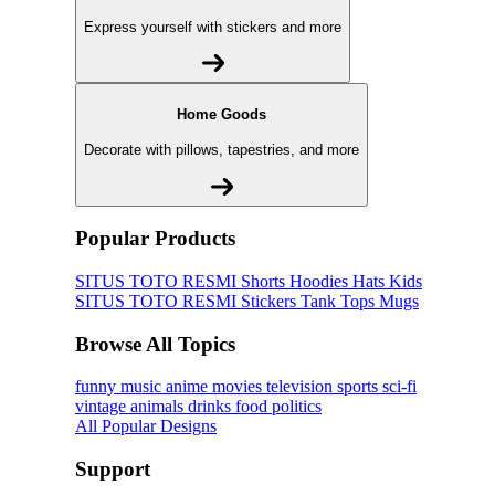
Express yourself with stickers and more
Home Goods
Decorate with pillows, tapestries, and more
Popular Products
SITUS TOTO RESMI
Shorts
Hoodies
Hats
Kids
SITUS TOTO RESMI
Stickers
Tank Tops
Mugs
Browse All Topics
funny
music
anime
movies
television
sports
sci-fi
vintage
animals
drinks
food
politics
All Popular Designs
Support