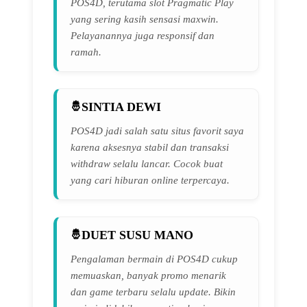
POS4D, terutama slot Pragmatic Play
yang sering kasih sensasi maxwin.
Pelayanannya juga responsif dan
ramah.
SINTIA DEWI
POS4D jadi salah satu situs favorit saya
karena aksesnya stabil dan transaksi
withdraw selalu lancar. Cocok buat
yang cari hiburan online terpercaya.
DUET SUSU MANO
Pengalaman bermain di POS4D cukup
memuaskan, banyak promo menarik
dan game terbaru selalu update. Bikin