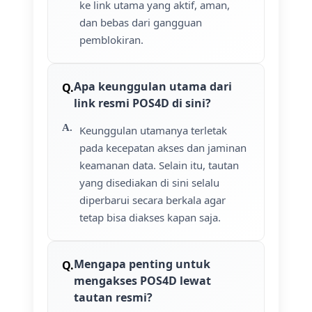
ke link utama yang aktif, aman,
dan bebas dari gangguan
pemblokiran.
Apa keunggulan utama dari
link resmi POS4D di sini?
Keunggulan utamanya terletak
pada kecepatan akses dan jaminan
keamanan data. Selain itu, tautan
yang disediakan di sini selalu
diperbarui secara berkala agar
tetap bisa diakses kapan saja.
Mengapa penting untuk
mengakses POS4D lewat
tautan resmi?