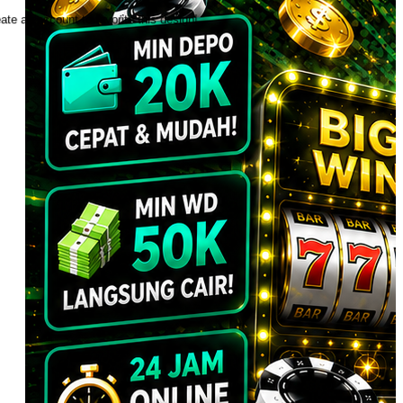
ate an account to favorite this design!