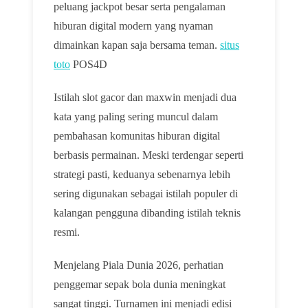
peluang jackpot besar serta pengalaman
hiburan digital modern yang nyaman
dimainkan kapan saja bersama teman.
situs
toto
POS4D
Istilah slot gacor dan maxwin menjadi dua
kata yang paling sering muncul dalam
pembahasan komunitas hiburan digital
berbasis permainan. Meski terdengar seperti
strategi pasti, keduanya sebenarnya lebih
sering digunakan sebagai istilah populer di
kalangan pengguna dibanding istilah teknis
resmi.
Menjelang Piala Dunia 2026, perhatian
penggemar sepak bola dunia meningkat
sangat tinggi. Turnamen ini menjadi edisi