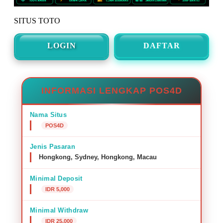
SITUS TOTO
LOGIN
DAFTAR
INFORMASI LENGKAP POS4D
Nama Situs
POS4D
Jenis Pasaran
Hongkong, Sydney, Hongkong, Macau
Minimal Deposit
IDR 5,000
Minimal Withdraw
IDR 25,000